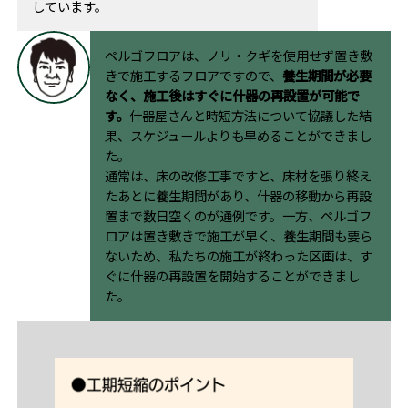
しています。
ペルゴフロアは、ノリ・クギを使用せず置き敷
きで施工するフロアですので、
養生期間が必要
なく、施工後はすぐに什器の再設置が可能で
す。
什器屋さんと時短方法について協議した結
果、スケジュールよりも早めることができまし
た。
通常は、床の改修工事ですと、床材を張り終え
たあとに養生期間があり、什器の移動から再設
置まで数日空くのが通例です。一方、ペルゴフ
ロアは置き敷きで施工が早く、養生期間も要ら
ないため、私たちの施工が終わった区画は、す
ぐに什器の再設置を開始することができまし
た。