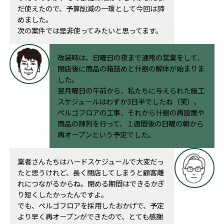
だ使えたので、予算削減の一環として今回は諦
めました。
次の案件では是非使ってみたいと思ってます。
改装時は、日曜日の夜まで通常の営業をして、
閉店後に商品の箱詰めと什器の解体が始まりま
した。
翌月曜日の午前から、私たちに与えられた施工
スケジュールはわずか3日半でしたね（笑）。
ぺルゴフロアの工事、それから什器の再設置や
商品の陳列を行って、１週間後の日曜の朝から
再オープンという予定でした。
業者さんたちはハードスケジュールで大変だっ
たと思うけれど、長く閉店してしまうと顧客離
れにつながるからね。閉める期間はできるかぎ
り短くしたかったんですよ。
でも、ペルゴフロアを採用したおかげで、予定
より早く再オープンができたので、とても感謝