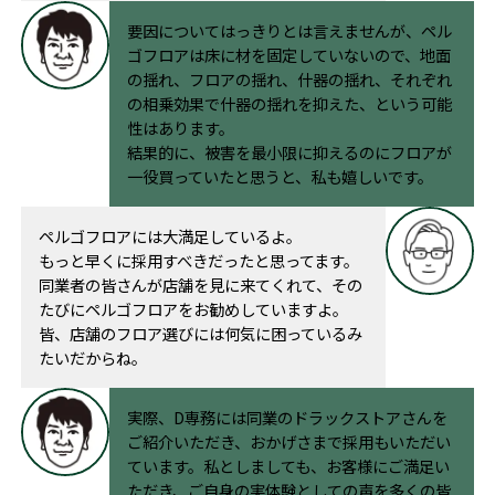
要因についてはっきりとは言えませんが、ペル
ゴフロアは床に材を固定していないので、地面
の揺れ、フロアの揺れ、什器の揺れ、それぞれ
の相乗効果で什器の揺れを抑えた、という可能
性はあります。
結果的に、被害を最小限に抑えるのにフロアが
一役買っていたと思うと、私も嬉しいです。
ペルゴフロアには大満足しているよ。
もっと早くに採用すべきだったと思ってます。
同業者の皆さんが店舗を見に来てくれて、その
たびにペルゴフロアをお勧めしていますよ。
皆、店舗のフロア選びには何気に困っているみ
たいだからね。
実際、D専務には同業のドラックストアさんを
ご紹介いただき、おかげさまで採用もいただい
ています。私としましても、お客様にご満足い
ただき、ご自身の実体験としての声を多くの皆