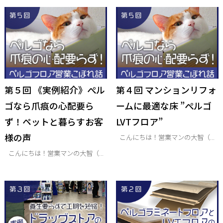
第５回 《実例紹介》ぺル
第４回 マンションリフォ
ゴなら爪痕の心配要ら
ームに最適な床 ”ぺルゴ
ず！ペットと暮らすお客
LVTフロア”
様の声
こんにちは！営業マンの大智（...
こんにちは！営業マンの大智（...