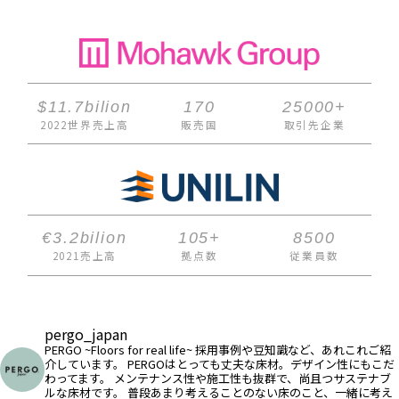
$11.7
bilion
170
25000+
2022世界売上高
販売国
取引先企業
€3.2
bilion
105+
8500
2021売上高
拠点数
従業員数
pergo_japan
PERGO ~Floors for real life~
採用事例や豆知識など、あれこれご紹
介しています。
PERGOはとっても丈夫な床材。デザイン性にもこだ
わってます。
メンテナンス性や施工性も抜群で、尚且つサステナブ
ルな床材です。
普段あまり考えることのない床のこと、一緒に考え