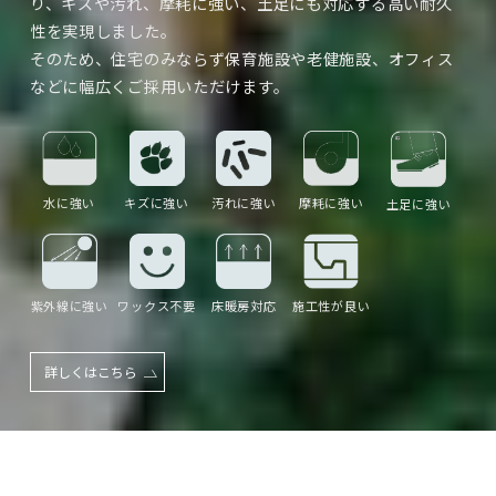
り、キズや汚れ、摩耗に強い、土足にも対応する高い耐久
衝撃性の高いビニール・パッキング
⑤
性を実現しました。
そのため、住宅のみならず保育施設や老健施設、オフィス
表面保護技術（チタンV）は、デザイン性の向上だけでな
などに幅広くご採用いただけます。
く、耐傷性・防汚性の向上も実現しました。また優れた耐
久性があるため、フロアコーティング（ワックス）は不要
です。メンテナンスフリーでランニングコストを削減でき
ます。
水に強い
キズに強い
汚れに強い
摩耗に強い
土足に強い
デザイン性においてもペルゴLVTフロアは、精巧な印刷デザ
インと幅広で長いので空間を広く見せることができます。
またチタンVを採用することで、つやを抑えた自然な風合い
を実現しました。
紫外線に強い
ワックス不要
床暖房対応
施工性が良い
詳しくはこちら
詳しくはこちら