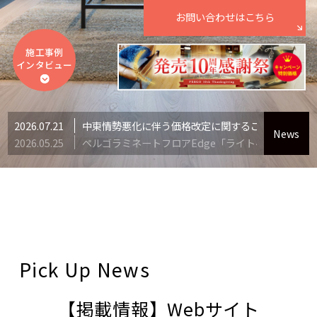
お問い合わせはこちら
施工事例
インタビュー
2026.07.21
中東情勢悪化に伴う価格改定に関するご案内
News
2026.05.25
ペルゴラミネートフロアEdge「ライトベージュオ
2026.04.16
ペルゴフロア「ソフトキャビンオーク」欠品および
2026.04.10
中東情勢悪化に伴う「下地シート」受注制限に関す
2025.12.12
ペルゴLVTフロアRigid 商品廃番のご案内
2025.08.28
ペルゴラミネートフロアEdge —部商品の欠品のご
2025.12.22
年末年始営業のご案内
2025.07.28
夏季休業のご案内
2025.07.15
【掲載情報】Webサイト「AMILIE」でPERGOフ
Pick Up News
2025.07.11
ぺルゴＬＶＴフロア商品廃番と在庫状況のお知らせ
2025.06.10
ペルゴLVTフロアRigid 欠品のお知らせ
【掲載情報】Webサイト
2024.12.09
年末年始営業のご案内