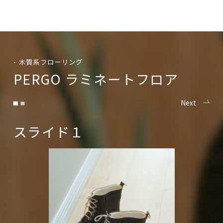
2023.12.15
ぺルゴラミネートフロア廃番商品 在庫状況のお知らせ 
2023.12.13
ぺルゴＬＶＴフロア商品廃番（終売）のお知らせ 202
2023.12.14
広域営業部 東京営業所｜事務所移転のお知らせ 2023
2026.08.05
夏季休業のご案内
- 木質系フローリング
P
E
R
G
O
ラ
ミ
ネ
ー
ト
フ
ロ
ア
Next
スライド１