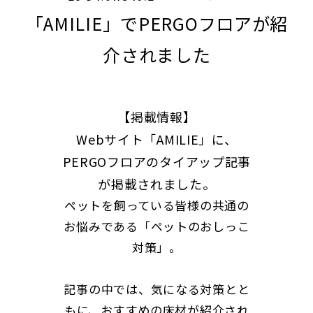
2024.11.14
ぺルゴラミネートフロア廃番商品 在庫状況のお知ら
「AMILIE」でPERGOフロアが紹
2024.11.13
施工キット変更のお知らせ
2024.11.07
ラミネートフロア生産終了商品の在庫状況のご案内
介されました
2024.10.22
【KANGOO Jamboree】出店のお知らせ
2024.09.06
9月17日 臨時休業のお知らせ
2024.09.06
組織変更のお知らせ
2024.08.26
事例紹介【了美Wine & Dine 様】を公開しました
【掲載情報】
2024.07.30
夏季休業のご案内
Webサイト「AMILIE」に、
2024.07.16
ホワイトペーパー【持続可能性への取り組み】を公
PERGOフロアのタイアップ記事
2024.07.03
ぺルゴラミネートフロア廃番商品のお知らせ
2024.06.25
8月1日よりEdgeに新しく2柄が登場！
が掲載されました。
2024.05.31
テュプレックスシート価格改定のお知らせ
ペットを飼っている皆様の共通の
2024.05.21
【持続可能性への取り組み】記事を公開しました
お悩みである「ペットのおしっこ
2024.05.17
ぺルゴＬＶＴフロア商品廃番と在庫状況のお知らせ
2024.05.13
ぺルゴラミネートフロア廃番商品 在庫状況のお知ら
対策」。
2024.05.01
ぺルゴＬＶＴフロア商品廃番と在庫状況のお知らせ
2024.04.26
提案資料と試験データを公開しました
記事の中では、気になる対策とと
2024.04.25
事例紹介【DIO Agency様オフィス】を公開しました
もに、おすすめの床材が紹介され
2024.04.24
PERGOプロダクトサイト不具合についてお詫びと