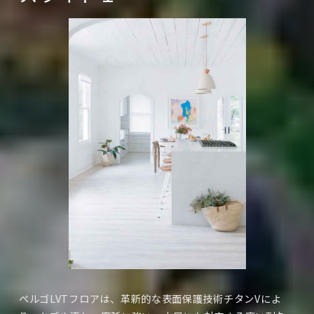
傷、汚れ、摩耗性に優れた表面層（チタンV）
①
精巧な印刷デザイン層
②
耐久性の高いビニールコア
③
ペルゴLVTフロアは、革新的な表面保護技術チタンVによ
ガラス繊維入り安定化層
④