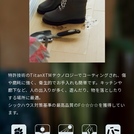
驚異的な耐久性。傷、汚れ、色あせに強い！
①
擦傷性に優れた表面保護技術（チタンX）で傷つきにく
・
い。
耐摩耗性に優れた表面シート（土足にも対応可能）
・
特許技術のTitanXTMテクノロジーでコーティングされ、傷
メラミン樹脂含浸の木目調表面装飾
②
や磨耗に強く、衛生的でお手入れも簡単です。キッチンや
4種の木目柄で多彩なデザイン。本物と見まごうばかり！
廊下など、人の出入りが多く、遊んだり、物を落としたり
高密度繊維板【HDF】
する場所に最適。
③
高密度HDFはMDFの1/3の伸縮率。
シックハウス対策基準の最高品質のF☆☆☆☆を獲得してい
高硬度のため耐衝撃性や耐水性に優れています！
ます。
バランスフィルム
④
裏面には防湿性と形状安定性を高めるバランスシートを