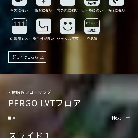
採用！
パーフェクト・フォールド(４方サネ形状の完全安心ロッ
⑤
キズに強い
衝撃に強い
紫外線に強い
火・熱に強い
汚れに強い
ク)
ユニリン社(ベルギー)が各国で特許を取得しているサネ
形状。｢ノリ｣｢クギ｣を使わず、はめ込むだけの置き敷き
床暖房対応
施工性が良い
ワックス不要
高品質
簡単施工！
Classic Plank Edge〈クラシックプランク エッジ〉の
※
みユニクリックとなります。
詳しくはこちら
詳しくはこちら
- 樹脂系フローリング
P
E
R
G
O
L
V
T
フ
ロ
ア
Next
スライド１