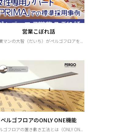
営業こぼれ話
業マンの大智（だいち）がぺルゴフロアを...
ペルゴフロアのONLY ONE機能
ルゴフロアの置き敷き工法とは（ONLY ON...