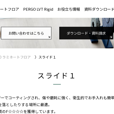
ネートフロア
PERGO LVT Rigid
お役立ち情報
資料ダウンロー
お問い合わせはこちら
ダウンロード・資料請求
〉
GO ラミネートフロア
スライド１
スライド１
ノロジーでコーティングされ、傷や磨耗に強く、衛生的でお手入れも簡
を落としたりする場所に最適。
質のF☆☆☆☆を獲得しています。