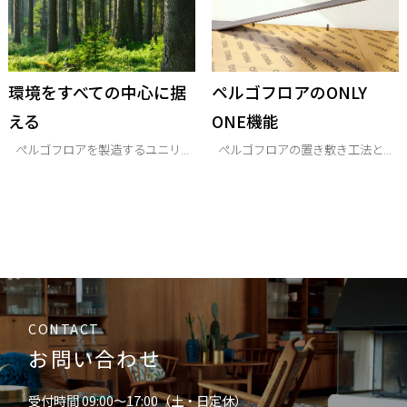
環境をすべての中心に据
ペルゴフロアのONLY
える
ONE機能
ぺルゴフロアを製造するユニリ...
ぺルゴフロアの置き敷き工法と...
CONTACT
お問い合わせ
受付時間 09:00〜17:00（土・日定休）