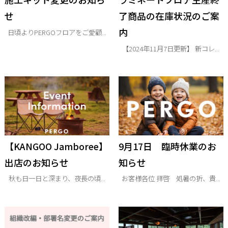
せ
了商品の在庫状況のご案
内
日頃よりPERGOフロアをご愛顧...
【2024年11月7日更新】 新コレ...
【KANGOO Jamboree】
9月17日 臨時休業のお
出店のお知らせ
知らせ
秋も日一日と深まり、夜長の頃...
お客様各位 拝啓 処暑の折、貴...