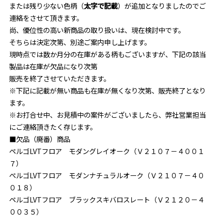
または残り少ない色柄（
太字で記載
）が追加となりましたのでご
連絡をさせて頂きます。
尚、優位性の高い新商品の取り扱いは、現在検討中です。
そちらは決定次第、別途ご案内申し上げます。
現時点では数か月分の在庫がある柄もございますが、下記の該当
製品は在庫が欠品になり次第
販売を終了させていただきます。
※下記に記載が無い商品も在庫が無くなり次第、販売終了となり
ます。
※お打合せ中、お見積中の案件がございましたら、弊社営業担当
にご連絡頂きたく存じます。
■欠品（廃番）商品
ペルゴLVTフロア モダングレイオーク（Ｖ２１０７－４００１
７）
ぺルゴLVTフロア モダンナチュラルオーク（Ｖ２１０７－４０
０１８）
ペルゴLVTフロア ブラックスキバロスレート（Ｖ２１２０－４
００３５）