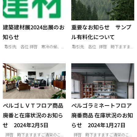
建築建材展2024出展のお
重要なお知らせ サンプ
知らせ
ル有料化について
取引先 各位 拝啓 寒冷の候、...
取引先 各位 拝啓 時下ますま...
ぺルゴＬＶＴフロア商品
ぺルゴラミネートフロア
廃番と在庫状況のお知ら
廃番商品 在庫状況のお知
せ 2024年2月5日
らせ 2024年1月27日
拝啓 時下ますますご清栄のこ...
拝啓 時下ますますご清栄のこ...