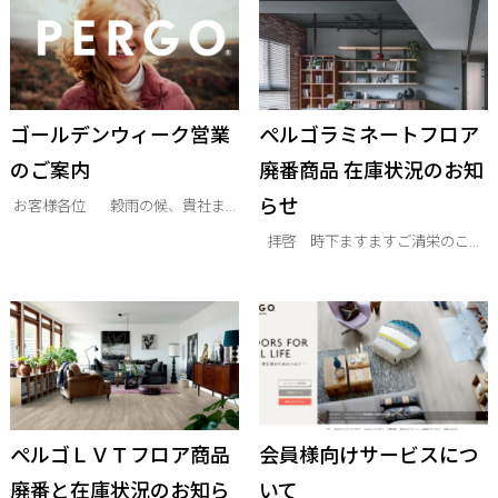
ゴールデンウィーク営業
ぺルゴラミネートフロア
のご案内
廃番商品 在庫状況のお知
らせ
お客様各位 穀雨の候、貴社ま...
拝啓 時下ますますご清栄のこ...
ぺルゴＬＶＴフロア商品
会員様向けサービスにつ
廃番と在庫状況のお知ら
いて