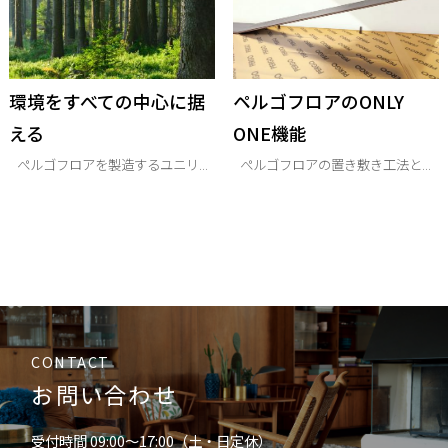
環境をすべての中心に据
ペルゴフロアのONLY
える
ONE機能
ぺルゴフロアを製造するユニリ...
ぺルゴフロアの置き敷き工法と...
CONTACT
お問い合わせ
受付時間 09:00〜17:00（土・日定休）