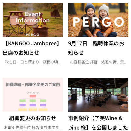
【KANGOO Jamboree】
9月17日 臨時休業のお
出店のお知らせ
知らせ
秋も日一日と深まり、夜長の頃...
お客様各位 拝啓 処暑の折、貴...
組織変更のお知らせ
事例紹介【了美Wine &
Dine 様】を公開しました
お取引先様各位 拝啓 貴社ますま...